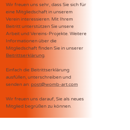
Wir freuen uns sehr, dass Sie sich für
eine Mitgliedschaft in unserem
Verein interessieren. Mit Ihrem
Beitritt unterstützen Sie unsere
Arbeit und Vereins-Projekte. Weitere
Informationen über die
Mitgliedschaft finden Sie in unserer
Beitrittserklärung
.
Einfach die Beitrittserklärung
ausfüllen, unterschreiben und
senden an:
post@womb-art.com
Wir freuen uns darauf, Sie als neues
Mitglied begrüßen zu können.
Bei Fragen nutzen Sie gerne unser
Kontaktformular